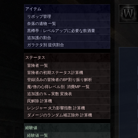
アイテム
リポップ管理
奈落の遺物 一覧
黒樽亭
：レベルアップに必要な
飲酒量
追加護の割合
ガラクタ
別
提供割合
ステータス
冒険者 一覧
冒険者の
初期ステータス
計算機
登録済みの冒険者の
BP割り振り解析
魔/僧の心得レベル別
消費MP 一覧
追加護の
％→実数 変換表
罠解除 計算機
レンジャー
火力
影響指数
計算機
ダメージの
ランダム補正除外
計算機
経験値
経験値 一覧