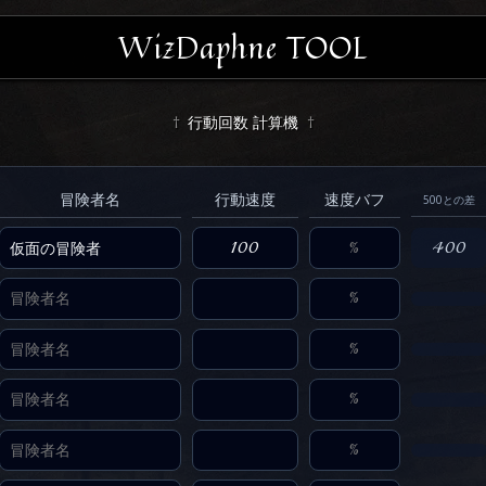
WizDaphne TOOL
行動回数 計算機
冒険者名
行動速度
速度バフ
500との差
400