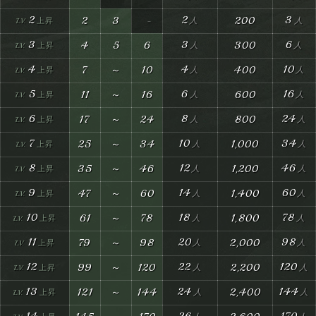
2
2
3
2
3
200
3
3
6
4
5
6
300
4
4
10
7
～
10
400
5
6
16
11
～
16
600
6
8
24
17
～
24
800
7
10
34
25
～
34
1,000
8
12
46
35
～
46
1,200
9
14
60
47
～
60
1,400
10
18
78
61
～
78
1,800
11
20
98
79
～
98
2,000
12
22
120
99
～
120
2,200
13
24
144
121
～
144
2,400