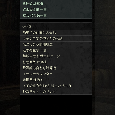
経験値 計算機
継承経験値 一覧
克己 必要数一覧
その他
酒場
での仲間と
の会話
キャンプ
での仲間と
の会話
伝説ガチャ
開催
履歴
追撃発生率 一覧
禁域火竜 行動ナビ
ゲーター
行動回数 計算機
飲酒組み合わせ
計算機
イージーカウンター
縁周回 進捗メモ
文字
の組み合わせ
総当たり
出力
外部サイトへの
リンク