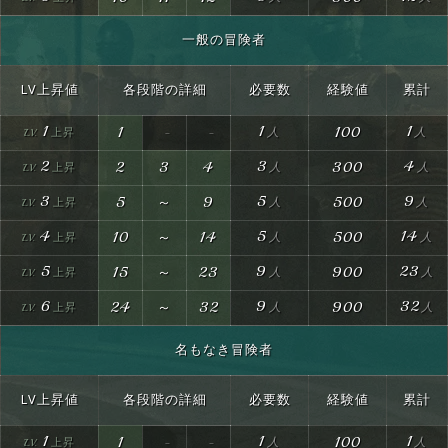
一般の冒険者
LV上昇値
各段階の詳細
必要数
経験値
累計
1
1
1
1
100
2
3
4
2
3
4
300
3
5
9
5
～
9
500
4
5
14
10
～
14
500
5
9
23
15
～
23
900
6
9
32
24
～
32
900
名もなき冒険者
LV上昇値
各段階の詳細
必要数
経験値
累計
1
1
1
1
100