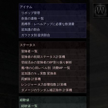
アイテム
リポップ管理
奈落の遺物 一覧
黒樽亭
：レベルアップに必要な
飲酒量
追加護の割合
ガラクタ
別
提供割合
ステータス
冒険者 一覧
冒険者の
初期ステータス
計算機
登録済みの冒険者の
BP割り振り解析
魔/僧の心得レベル別
消費MP 一覧
追加護の
％→実数 変換表
罠解除 計算機
レンジャー
火力
影響指数
計算機
ダメージの
ランダム補正除外
計算機
経験値
経験値 一覧