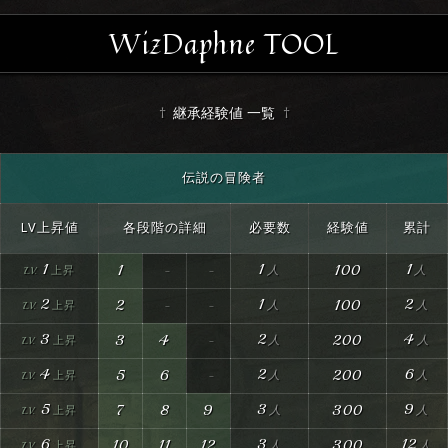
WizDaphne TOOL
継承経験値 一覧
伝説の冒険者
LV上昇値
各段階の詳細
必要数
経験値
累計
1
1
1
1
100
2
1
2
2
100
3
2
4
3
4
200
4
2
6
5
6
200
5
3
9
7
8
9
300
6
3
12
10
11
12
300